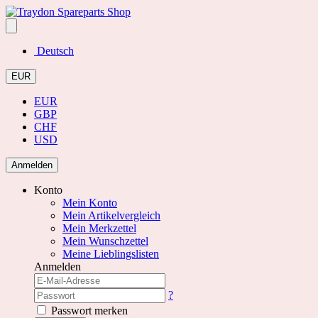
Deutsch
EUR
EUR
GBP
CHF
USD
Anmelden
Konto
Mein Konto
Mein Artikelvergleich
Mein Merkzettel
Mein Wunschzettel
Meine Lieblingslisten
Anmelden
?
Passwort merken