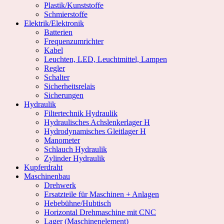
Plastik/Kunststoffe
Schmierstoffe
Elektrik/Elektronik
Batterien
Frequenzumrichter
Kabel
Leuchten, LED, Leuchtmittel, Lampen
Regler
Schalter
Sicherheitsrelais
Sicherungen
Hydraulik
Filtertechnik Hydraulik
Hydraulisches Achslenkerlager H
Hydrodynamisches Gleitlager H
Manometer
Schlauch Hydraulik
Zylinder Hydraulik
Kupferdraht
Maschinenbau
Drehwerk
Ersatzteile für Maschinen + Anlagen
Hebebühne/Hubtisch
Horizontal Drehmaschine mit CNC
Lager (Maschinenelement)