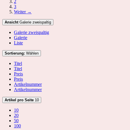
2
3
Weiter →
Ansicht
Galerie zweispaltig
Galerie zweispaltig
Galerie
Liste
Sortierung:
Wählen
Titel
Titel
Preis
Preis
Artikelnummer
Artikelnummer
Artikel pro Seite
10
10
20
50
100