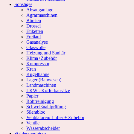
Sonstiges
Absauganlage
Agrarmaschinen
Bürsten
Drossel
Etiketten
Freilauf
Gasanalyse
Glaswolle
Heizung und Sanitär
Klima+Zubehör
Kompressor
Kran
Kugelhähne
Lager (Bauwesen)
Landmaschinen
LKW - Kofferbausätze
Papier
Rohrreinigung
Schweißnahtprüfung
Silentbloc
Ventilatoren/ Lüfter + Zubehör
Ventile
Wasserabscheider
Stahlerzeugnisse