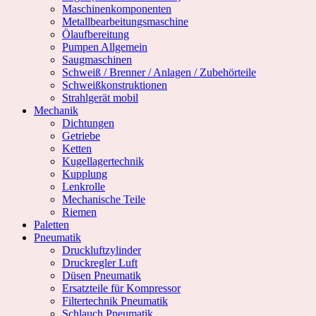
Maschinenkomponenten
Metallbearbeitungsmaschine
Ölaufbereitung
Pumpen Allgemein
Saugmaschinen
Schweiß / Brenner / Anlagen / Zubehörteile
Schweißkonstruktionen
Strahlgerät mobil
Mechanik
Dichtungen
Getriebe
Ketten
Kugellagertechnik
Kupplung
Lenkrolle
Mechanische Teile
Riemen
Paletten
Pneumatik
Druckluftzylinder
Druckregler Luft
Düsen Pneumatik
Ersatzteile für Kompressor
Filtertechnik Pneumatik
Schlauch Pneumatik