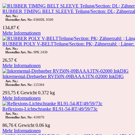
RUBBER TIMING BELT SLEEVE Teilung/Section: DL; Zähnerzahl:
Art. Nr.:
Hersteller Art. Nr:
0360DL 0500
134,87 €
Mehr Informationen
RUBBER POLY V-BELTTeilung/Section: PK; Zähnerzahl: ; Länge:
Art. Nr.:
Hersteller Art. Nr:
9PK 2430
26,57 €
Mehr Informationen
Inkremental-Drehgeber RVI50N-09BAAA3TN-02000 InkDIG
Art. Nr.:
Hersteller Art. Nr:
125364
293,75 €
Gewicht
0.372 kg
Mehr Informationen
Reflexions-Lichtschranke RL91-54-RT/49/59/73c
Art. Nr.:
Hersteller Art. Nr:
419070
86,76 €
Gewicht
0.06 kg
Mehr Informationen