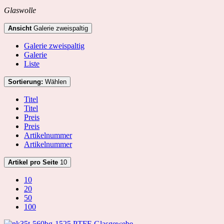
Glaswolle
Ansicht
Galerie zweispaltig
Galerie zweispaltig
Galerie
Liste
Sortierung:
Wählen
Titel
Titel
Preis
Preis
Artikelnummer
Artikelnummer
Artikel pro Seite
10
10
20
50
100