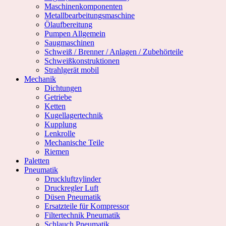
Maschinenkomponenten
Metallbearbeitungsmaschine
Ölaufbereitung
Pumpen Allgemein
Saugmaschinen
Schweiß / Brenner / Anlagen / Zubehörteile
Schweißkonstruktionen
Strahlgerät mobil
Mechanik
Dichtungen
Getriebe
Ketten
Kugellagertechnik
Kupplung
Lenkrolle
Mechanische Teile
Riemen
Paletten
Pneumatik
Druckluftzylinder
Druckregler Luft
Düsen Pneumatik
Ersatzteile für Kompressor
Filtertechnik Pneumatik
Schlauch Pneumatik