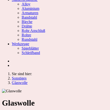
Alloy
Aluminium
Armaturen
Bandstahl
Bleche
Drähte
Rohr Anschluß
Rohre
Rundstahl
Werkzeuge
Sägeblätter
Schleifband
Sie sind hier:
Sonstiges
Glaswolle
Glaswolle