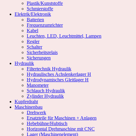
Plastik/Kunststoffe
Schmierstoffe
Elektrik/Elektronik
Batterien
Frequenzumrichter
Kabel
Leuchten, LED, Leuchtmittel, Lampen
Regler
Schalter
Sicherheitsrelais
Sicherungen
Hydraulik
Filtertechnik Hydraulik
Hydraulisches Achslenkerlager H
Hydrodynamisches Gleitlager H
Manometer
Schlauch Hydraulik
Zylinder Hydraulik
Kupferdraht
Maschinenbau
Drehwerk
Ersatzteile für Maschinen + Anlagen
Hebebühne/Hubtisch
Horizontal Drehmaschine mit CNC
Lager (Maschinenelement)