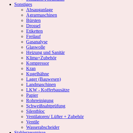
Sonstiges
Absauganlage
Agrarmaschinen
Bürsten
Drossel
Etiketten
Freilauf
Gasanalyse
Glaswolle
Heizung und Sanitär
Klima+Zubehör
Kompressor
Kran
Kugelhähne
Lager (Bauwesen)
Landmaschinen
LKW - Kofferbausätze
Papier
Rohrreinigung
Schweißnahtprüfung
Silentbloc
Ventilatoren/ Lüfter + Zubehör
Ventile
Wasserabscheider
Stahlerzeugnisse