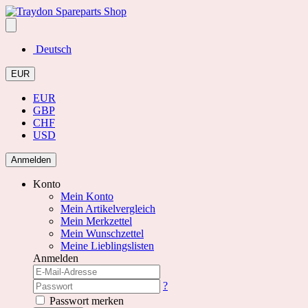
Deutsch
EUR
EUR
GBP
CHF
USD
Anmelden
Konto
Mein Konto
Mein Artikelvergleich
Mein Merkzettel
Mein Wunschzettel
Meine Lieblingslisten
Anmelden
?
Passwort merken