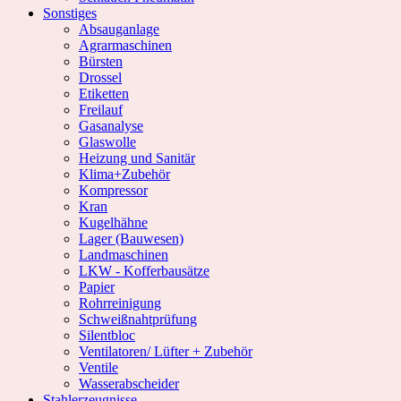
Sonstiges
Absauganlage
Agrarmaschinen
Bürsten
Drossel
Etiketten
Freilauf
Gasanalyse
Glaswolle
Heizung und Sanitär
Klima+Zubehör
Kompressor
Kran
Kugelhähne
Lager (Bauwesen)
Landmaschinen
LKW - Kofferbausätze
Papier
Rohrreinigung
Schweißnahtprüfung
Silentbloc
Ventilatoren/ Lüfter + Zubehör
Ventile
Wasserabscheider
Stahlerzeugnisse