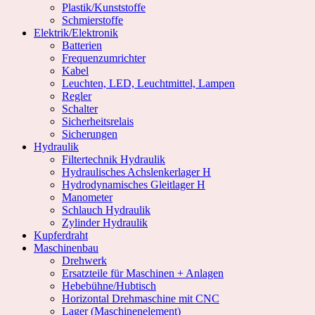
Plastik/Kunststoffe
Schmierstoffe
Elektrik/Elektronik
Batterien
Frequenzumrichter
Kabel
Leuchten, LED, Leuchtmittel, Lampen
Regler
Schalter
Sicherheitsrelais
Sicherungen
Hydraulik
Filtertechnik Hydraulik
Hydraulisches Achslenkerlager H
Hydrodynamisches Gleitlager H
Manometer
Schlauch Hydraulik
Zylinder Hydraulik
Kupferdraht
Maschinenbau
Drehwerk
Ersatzteile für Maschinen + Anlagen
Hebebühne/Hubtisch
Horizontal Drehmaschine mit CNC
Lager (Maschinenelement)