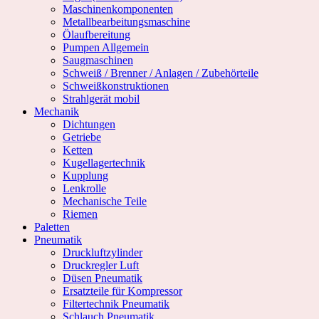
Maschinenkomponenten
Metallbearbeitungsmaschine
Ölaufbereitung
Pumpen Allgemein
Saugmaschinen
Schweiß / Brenner / Anlagen / Zubehörteile
Schweißkonstruktionen
Strahlgerät mobil
Mechanik
Dichtungen
Getriebe
Ketten
Kugellagertechnik
Kupplung
Lenkrolle
Mechanische Teile
Riemen
Paletten
Pneumatik
Druckluftzylinder
Druckregler Luft
Düsen Pneumatik
Ersatzteile für Kompressor
Filtertechnik Pneumatik
Schlauch Pneumatik