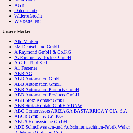
AGB
Datenschutz
Widerrufsrecht
Wie bestellen?
Unsere Marken
Alle Marken
3M Deutschland GmbH
A Raymond GmbH & Co.KG
A. Kirchner & Tochter GmbH
A.G.R. Filtri S.r.l.
A1 Fastener
ABB AG
ABB Automation GmbH
ABB Automation GmbH
ABB Automation Products GmbH
ABB Automation Products GmbH
ABB Stotz-Kontakt GmbH
ABB Stotz-Kontakt GmbH VDNW
ABC Compressors ARIZAGA BASTARRICA Y CIA, S.A.
ABCR GmbH & Co. KG
ABUS Kransysteme GmbH
ADE Schnellwaagen-und Aufschnittmaschinen-Fabrik Walter
R. Mayer (GmbH & Co.)