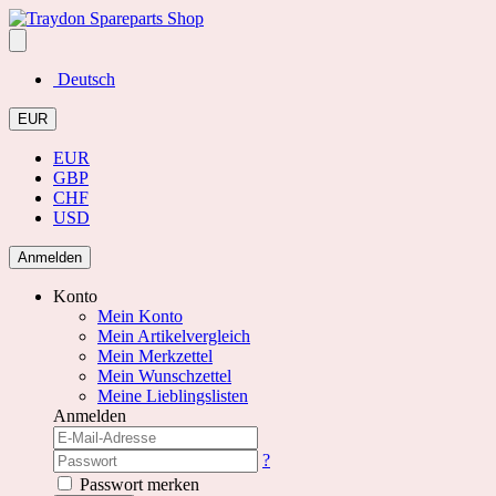
Deutsch
EUR
EUR
GBP
CHF
USD
Anmelden
Konto
Mein Konto
Mein Artikelvergleich
Mein Merkzettel
Mein Wunschzettel
Meine Lieblingslisten
Anmelden
?
Passwort merken